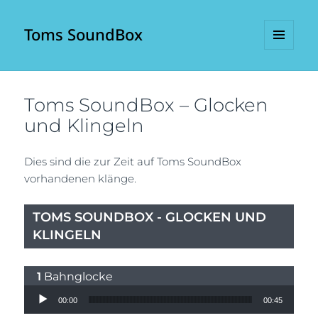
Toms SoundBox
MENÜ
UND
WIDGETS
Toms SoundBox – Glocken
und Klingeln
Dies sind die zur Zeit auf Toms SoundBox
vorhandenen klänge.
TOMS SOUNDBOX - GLOCKEN UND
KLINGELN
Bahnglocke
Audio-Player
00:00
00:45