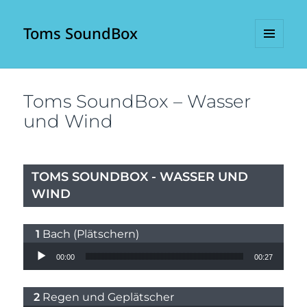
Toms SoundBox
MENÜ
UND
WIDGETS
Toms SoundBox – Wasser
und Wind
TOMS SOUNDBOX - WASSER UND
WIND
Bach (Plätschern)
Audio-Player
00:00
00:27
Regen und Geplätscher